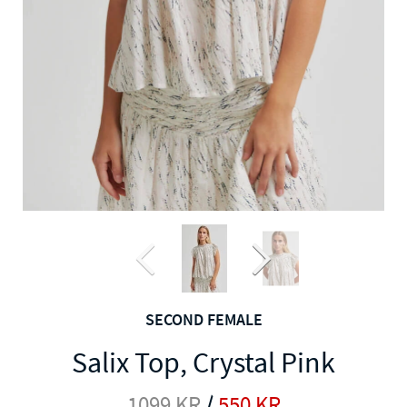
SECOND FEMALE
Salix Top, Crystal Pink
1099
KR
/
550
KR