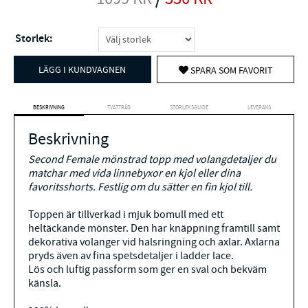
Storlek:
LÄGG I KUNDVAGNEN
SPARA SOM FAVORIT
BESKRIVNING
TVÄTTRÅD
STORLEKSGUIDE
LEVERANS
Beskrivning
Second Female mönstrad topp med volangdetaljer du
matchar med vida linnebyxor en kjol eller dina
favoritsshorts. Festlig om du sätter en fin kjol till.
Toppen är tillverkad i mjuk bomull med ett
heltäckande mönster. Den har knäppning framtill samt
dekorativa volanger vid halsringning och axlar. Axlarna
pryds även av fina spetsdetaljer i ladder lace.
Lös och luftig passform som ger en sval och bekväm
känsla.