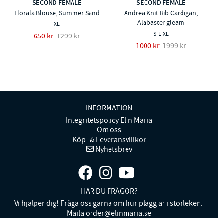
SECOND FEMALE
SECOND FEMALE
Florala Blouse, Summer Sand
Andrea Knit Rib Cardigan,
Alabaster gleam
XL
S
L
XL
650 kr
1299 kr
1000 kr
1999 kr
INFORMATION
Integritetspolicy Elin Maria
Om oss
Köp- & Leveransvillkor
Nyhetsbrev
HAR DU FRÅGOR?
Vi hjälper dig! Fråga oss gärna om hur plagg är i storleken.
Maila order@elinmaria.se