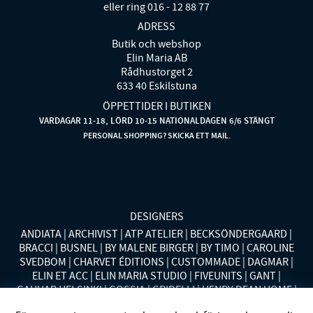
eller ring 016 - 12 88 77
ADRESS
Butik och webshop
Elin Maria AB
Rådhustorget 2
633 40 Eskilstuna
ÖPPETTIDER I BUTIKEN
VARDAGAR 11-18, LÖRD 10-15 NATIONALDAGEN 6/6 STÄNGT
PERSONAL SHOPPING? SKICKA ETT MAIL.
DESIGNERS
ANDIATA
ARCHIVIST
ATP ATELIER
BECKSÖNDERGAARD
BRACCI
BUSNEL
BY MALENE BIRGER
BY TIMO
CAROLINE
SVEDBOM
CHARVET ÉDITIONS
CUSTOMMADE
DAGMAR
ELIN ET ACC
ELIN MARIA STUDIO
FIVEUNITS
GANT
GAUHAR HELSINKI
GOSSIA
GRIDELLI
HENRY DEAN HOME
HOLLIES STOCKHOLM
LAUREN RALPH LAUREN
MALINA