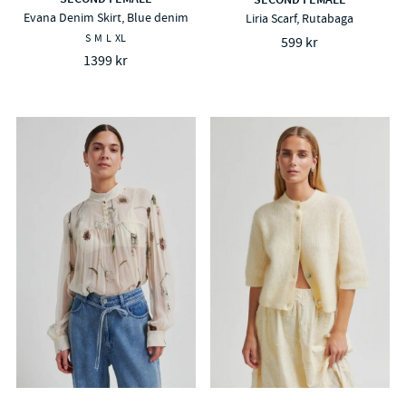
Evana Denim Skirt, Blue denim
Liria Scarf, Rutabaga
S
M
L
XL
599 kr
1399 kr