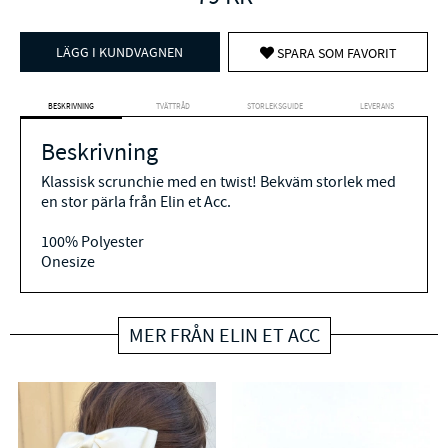
LÄGG I KUNDVAGNEN
SPARA SOM FAVORIT
BESKRIVNING
TVÄTTRÅD
STORLEKSGUIDE
LEVERANS
Beskrivning
Klassisk scrunchie med en twist! Bekväm storlek med
en stor pärla från Elin et Acc.
100% Polyester
Onesize
MER FRÅN ELIN ET ACC