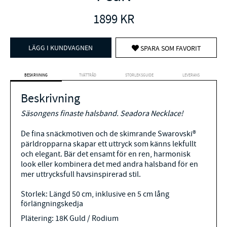
1899
KR
LÄGG I KUNDVAGNEN
SPARA SOM FAVORIT
BESKRIVNING
TVÄTTRÅD
STORLEKSGUIDE
LEVERANS
Beskrivning
Säsongens finaste halsband. Seadora Necklace!
De fina snäckmotiven och de skimrande Swarovski®
pärldropparna skapar ett uttryck som känns lekfullt
och elegant. Bär det ensamt för en ren, harmonisk
look eller kombinera det med andra halsband för en
mer uttrycksfull havsinspirerad stil.
Storlek: Längd 50 cm, inklusive en 5 cm lång
förlängningskedja
Plätering: 18K Guld / Rodium