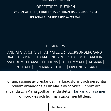
ÖPPETTIDER I BUTIKEN
VARDAGAR 11-18, LÖRD 10-15 NATIONALDAGEN 6/6 STÄNGT
PERSONAL SHOPPING? SKICKA ETT MAIL.
DESIGNERS
ANDIATA
ARCHIVIST
ATP ATELIER
BECKSÖNDERGAARD
BRACCI
BUSNEL
BY MALENE BIRGER
BY TIMO
CAROLINE
SVEDBOM
CHARVET ÉDITIONS
CUSTOMMADE
DAGMAR
ELIN ET ACC
ELIN MARIA STUDIO
FIVEUNITS
GANT
GAUHAR HELSINKI
GOSSIA
GRIDELLI
HENRY DEAN HOME
HOLLIES STOCKHOLM
LAUREN RALPH LAUREN
MALINA
För anpassning av prestanda, marknadsföring och personlig
MISSONI HOME
MONO
MORENO CALIFORNIA
MOS MOSH
reklam använder sig Elin Maria av cookies. Genom att
MRS HOSIERY
NORDAN HOME
NÜMPH
POLO RALPH
Här kan du läsa mer
använda Elin Maria godkänner du detta.
LAUREN
RENÉE VOLTAIRE
RODEBJER
SECOND FEMALE
om cookies och hur man tackar nej till dem.
SIBIN LINNEBJERG
STYLEIN
SWEDISH STOCKINGS
SYSTER
P
VANESSA BARONI
VIVEH
Jag förstår
Elin Maria 1993-2025