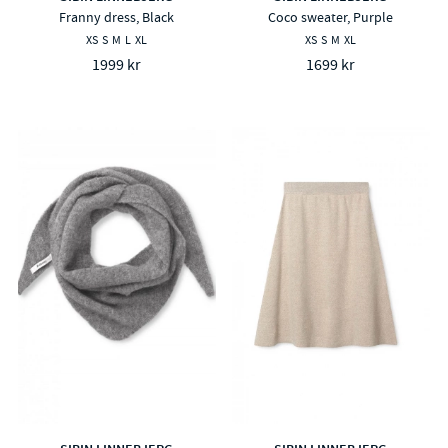
Franny dress, Black
Coco sweater, Purple
XS
S
M
L
XL
XS
S
M
XL
1999 kr
1699 kr