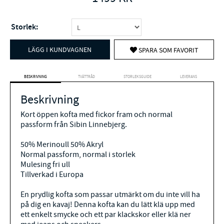
Storlek:
LÄGG I KUNDVAGNEN
SPARA SOM FAVORIT
BESKRIVNING
TVÄTTRÅD
STORLEKSGUIDE
LEVERANS
Beskrivning
Kort öppen kofta med fickor fram och normal
passform från Sibin Linnebjerg.
50% Merinoull 50% A
kryl
Normal passform, normal i storlek
Mulesing fri ull
Tillverkad i Europa
En prydlig kofta som passar utmärkt om du inte vill ha
på dig en kavaj! Denna kofta kan du lätt klä upp med
ett enkelt smycke och ett par klackskor eller klä ner