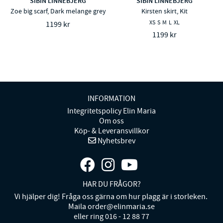
SIBIN LINNEBJERG
SIBIN LINNEBJERG
Zoe big scarf, Dark melange grey
Kirsten skirt, Kit
XS
S
M
L
XL
1199 kr
1199 kr
INFORMATION
Integritetspolicy Elin Maria
Om oss
Köp- & Leveransvillkor
Nyhetsbrev
HAR DU FRÅGOR?
Vi hjälper dig! Fråga oss gärna om hur plagg är i storleken.
Maila order@elinmaria.se
eller ring 016 - 12 88 77