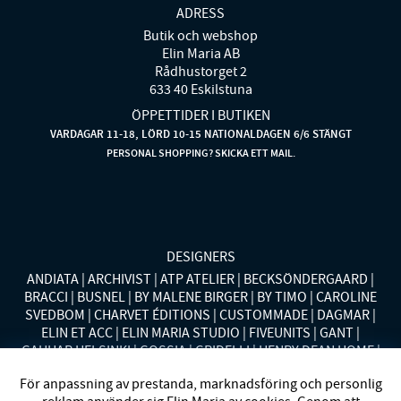
ADRESS
Butik och webshop
Elin Maria AB
Rådhustorget 2
633 40 Eskilstuna
ÖPPETTIDER I BUTIKEN
VARDAGAR 11-18, LÖRD 10-15 NATIONALDAGEN 6/6 STÄNGT
PERSONAL SHOPPING? SKICKA ETT MAIL.
DESIGNERS
ANDIATA
ARCHIVIST
ATP ATELIER
BECKSÖNDERGAARD
BRACCI
BUSNEL
BY MALENE BIRGER
BY TIMO
CAROLINE
SVEDBOM
CHARVET ÉDITIONS
CUSTOMMADE
DAGMAR
ELIN ET ACC
ELIN MARIA STUDIO
FIVEUNITS
GANT
GAUHAR HELSINKI
GOSSIA
GRIDELLI
HENRY DEAN HOME
HOLLIES STOCKHOLM
LAUREN RALPH LAUREN
MALINA
För anpassning av prestanda, marknadsföring och personlig
MISSONI HOME
MONO
MORENO CALIFORNIA
MOS MOSH