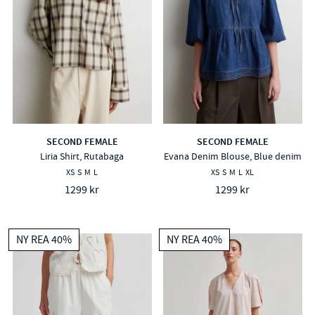
SECOND FEMALE
SECOND FEMALE
Liria Shirt, Rutabaga
Evana Denim Blouse, Blue denim
XS
S
M
L
XS
S
M
L
XL
1299 kr
1299 kr
NY REA 40%
NY REA 40%