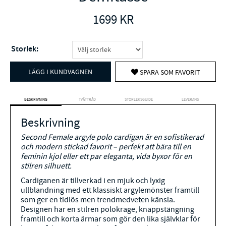
1699
KR
Storlek:
LÄGG I KUNDVAGNEN
SPARA SOM FAVORIT
BESKRIVNING
TVÄTTRÅD
STORLEKSGUIDE
LEVERANS
Beskrivning
Second Female argyle polo cardigan är en sofistikerad
och modern stickad favorit – perfekt att bära till en
feminin kjol eller ett par eleganta, vida byxor för en
stilren silhuett.
Cardiganen är tillverkad i en mjuk och lyxig
ullblandning med ett klassiskt argylemönster framtill
som ger en tidlös men trendmedveten känsla.
Designen har en stilren polokrage, knappstängning
framtill och korta ärmar som gör den lika självklar för