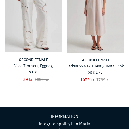
SECOND FEMALE
SECOND FEMALE
Vilea Trousers, Eggnog
Larkini SS Maxi Dress, Crystal Pink
S
L
XL
XS
S
L
XL
1139 kr
1899 kr
1079 kr
1799 kr
INFORMATION
Integritetspolicy Elin Maria