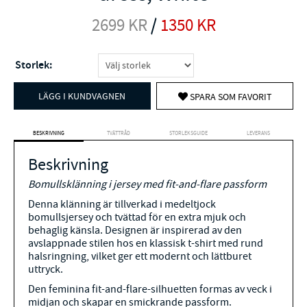
2699
KR
/
1350
KR
Storlek:
LÄGG I KUNDVAGNEN
SPARA SOM FAVORIT
BESKRIVNING
TVÄTTRÅD
STORLEKSGUIDE
LEVERANS
Beskrivning
Bomullsklänning i jersey med fit-and-flare passform
Denna klänning är tillverkad i medeltjock
bomullsjersey och tvättad för en extra mjuk och
behaglig känsla. Designen är inspirerad av den
avslappnade stilen hos en klassisk t-shirt med rund
halsringning, vilket ger ett modernt och lättburet
uttryck.
Den feminina fit-and-flare-silhuetten formas av veck i
midjan och skapar en smickrande passform.