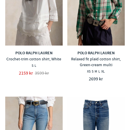
POLO RALPH LAUREN
POLO RALPH LAUREN
Crochet-trim cotton shirt, White
Relaxed fit plaid cotton shirt,
Green-cream multi
S
L
XS
S
M
L
XL
2159 kr
3599 kr
2699 kr