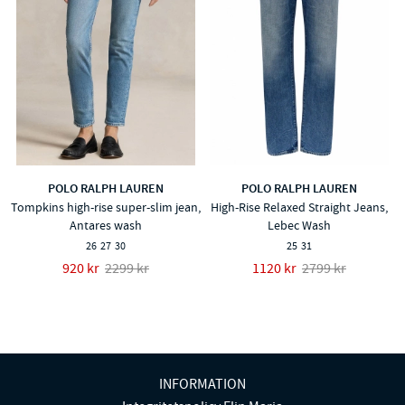
POLO RALPH LAUREN
POLO RALPH LAUREN
Tompkins high-rise super-slim jean,
High-Rise Relaxed Straight Jeans,
Antares wash
Lebec Wash
26
27
30
25
31
920 kr
2299 kr
1120 kr
2799 kr
INFORMATION