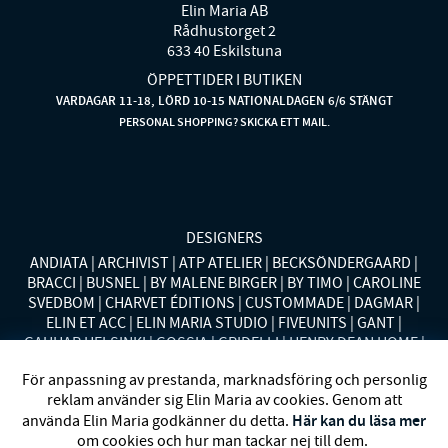
Elin Maria AB
Rådhustorget 2
633 40 Eskilstuna
ÖPPETTIDER I BUTIKEN
VARDAGAR 11-18, LÖRD 10-15 NATIONALDAGEN 6/6 STÄNGT
PERSONAL SHOPPING? SKICKA ETT MAIL.
DESIGNERS
ANDIATA
ARCHIVIST
ATP ATELIER
BECKSÖNDERGAARD
BRACCI
BUSNEL
BY MALENE BIRGER
BY TIMO
CAROLINE
SVEDBOM
CHARVET ÉDITIONS
CUSTOMMADE
DAGMAR
ELIN ET ACC
ELIN MARIA STUDIO
FIVEUNITS
GANT
GAUHAR HELSINKI
GOSSIA
GRIDELLI
HENRY DEAN HOME
HOLLIES STOCKHOLM
LAUREN RALPH LAUREN
MALINA
För anpassning av prestanda, marknadsföring och personlig
MISSONI HOME
MONO
MORENO CALIFORNIA
MOS MOSH
reklam använder sig Elin Maria av cookies. Genom att
MRS HOSIERY
NORDAN HOME
NÜMPH
POLO RALPH
Här kan du läsa mer
använda Elin Maria godkänner du detta.
LAUREN
RENÉE VOLTAIRE
RODEBJER
SECOND FEMALE
om cookies och hur man tackar nej till dem.
SIBIN LINNEBJERG
STYLEIN
SWEDISH STOCKINGS
SYSTER