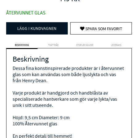
ÅTERVUNNET GLAS
LÄGG I KUNDVAGNEN
SPARA SOM FAVORIT
BESKRIVNING
TVÄTTRÅD
STORLEKSGUIDE
LEVERANS
Beskrivning
Dessa fina konstinspirerade produkter är i återvunnet
glas som kan användas som både ljuslykta och vas
från Henry Dean.
Varje produkt är handgjord och handblåsta av
specialiserade hantverkare som gör varje lykta/vas
unik i sitt utseende.
Höjd: 9,5 cm Diameter: 9 cm
100% Återvunnet glas
En perfekt detalj till hemmet!