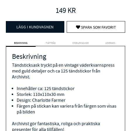
149
KR
LÄGG I KUNDVAGNEN
SPARA SOM FAVORIT
BESKRIVNING
TVÄTTRÅD
STORLEKSGUIDE
LEVERANS
Beskrivning
Tändsticksask tryckt på en vintage väderkvarnspress
med guld detaljer och ca 125 tändstickor från
Archivist.
Innehåller ca: 125 tändstickor
Storlek: 110x110x30 mm
Design: Charlotte Farmer
Färgen på stickan kan variera från färgen som visas
på bilden
Archivist gör fantastiska, roliga och praktiska
presenter för alla tillfällen!