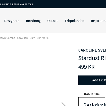
M SVERIGE, RETURAVGIFT 50KR
Designers
Inredning
Outnet
Erbjudanden
Inspiratio
Dawn Combo | Smycken - Dam | Elin Maria
CAROLINE SV
Stardust 
499
KR
LÄGG I K
BESKRIVNING
Beskrivni