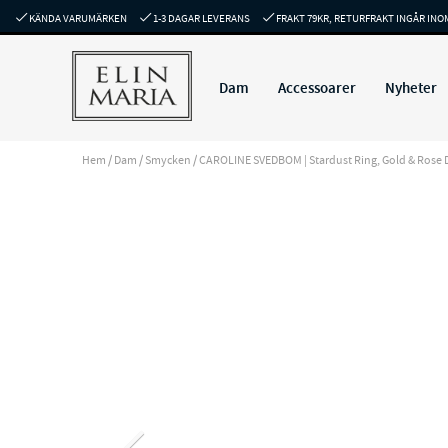
KÄNDA VARUMÄRKEN
1-3 DAGAR LEVERANS
FRAKT 79KR, RETURFRAKT INGÅR INO
Dam
Accessoarer
Nyheter
Hem
/
Dam
/
Smycken
/
CAROLINE SVEDBOM | Stardust Ring, Gold & Rose 