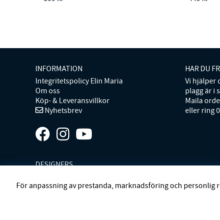
INFORMATION
HAR DU F
Integritetspolicy Elin Maria
Vi hjälper
Om oss
plagg är i 
Köp- & Leveransvillkor
Maila ord
Nyhetsbrev
eller ring 
DESIGNERS
ANDIATA
ARCHIVIST
ATP ATELIER
BECKSÖNDERGAAR
För anpassning av prestanda, marknadsföring och personlig r
ELIN ET ACC
ELIN MARIA STUDIO
FIVEUNITS
GANT
GA
MISSONI HOME
MONO
MORENO CALIFORNIA
MOS M
LINNEBJERG
STYLEIN
SWEDISH STOCKINGS
SYSTER 