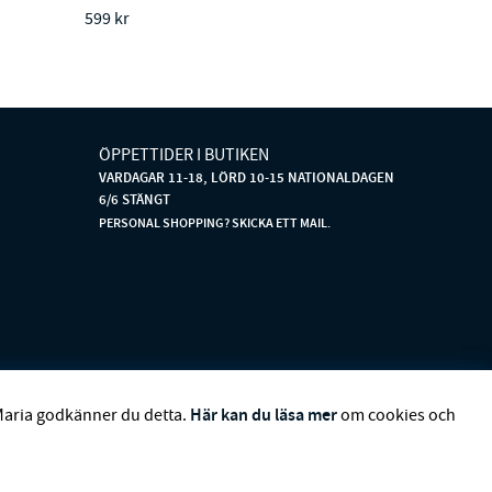
599 kr
ÖPPETTIDER I BUTIKEN
VARDAGAR 11-18, LÖRD 10-15 NATIONALDAGEN
6/6 STÄNGT
PERSONAL SHOPPING? SKICKA ETT MAIL.
DBOM
CHARVET ÉDITIONS
CUSTOMMADE
DAGMAR
Här kan du läsa mer
Maria godkänner du detta.
om cookies och
S STOCKHOLM
LAUREN RALPH LAUREN
MALINA
N
RENÉE VOLTAIRE
RODEBJER
SECOND FEMALE
SIBIN