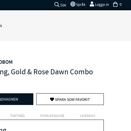
0
Språk
Logga in
Sök
n
EDBOM
Ring, Gold & Rose Dawn Combo
UNDVAGNEN
SPARA SOM FAVORIT
TVÄTTRÅD
STORLEKSGUIDE
LEVERANS
ng