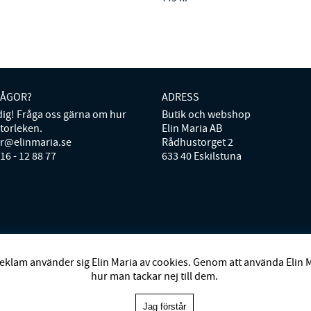
RÅGOR?
ADRESS
 dig! Fråga oss gärna om hur
Butik och webshop
storleken.
Elin Maria AB
er@elinmaria.se
Rådhustorget 2
016 - 12 88 77
633 40 Eskilstuna
D
BRACCI
BUSNEL
BY MALENE BIRGER
BY TIMO
CAROLINE SVE
eklam använder sig Elin Maria av cookies. Genom att använda Elin 
UHAR HELSINKI
GOSSIA
GRIDELLI
HENRY DEAN HOME
HOLLIE
hur man tackar nej till dem.
OSH
MRS HOSIERY
NORDAN HOME
NÜMPH
POLO RALPH LAURE
P
VANESSA BARONI
VIVEH
Jag förstår