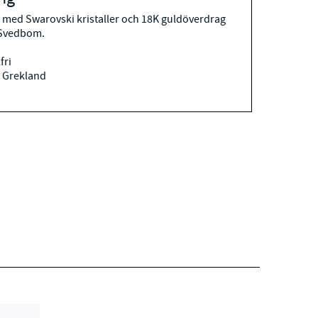
g med Swarovski kristaller och 18K guldöverdrag
 Svedbom.
fri
 Grekland