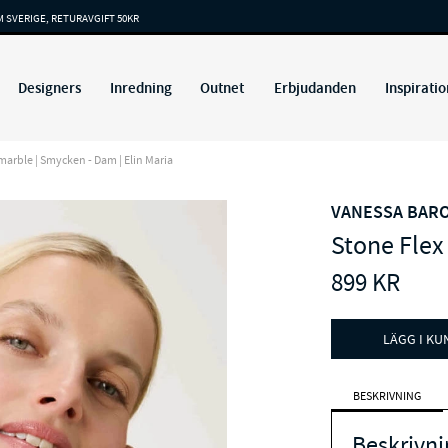
M SVERIGE, RETURAVGIFT 50KR
Designers
Inredning
Outnet
Erbjudanden
Inspiratio
arble | Smycken - Dam | Elin Maria
VANESSA BAR
Stone Flex
899
KR
LÄGG I K
BESKRIVNING
Beskrivni