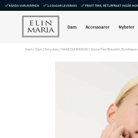
KÄNDA VARUMÄRKEN
1-3 DAGAR LEVERANS
FRAKT 79KR, RETURFRAKT INGÅR INO
Dam
Accessoarer
Nyheter
Hem
/
Dam
/
Smycken
/
VANESSA BARONI | Stone Flex Bracelet, Bordeaux m