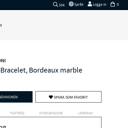
0
Språk
Logga in
Sök
n
ONI
 Bracelet, Bordeaux marble
UNDVAGNEN
SPARA SOM FAVORIT
TVÄTTRÅD
STORLEKSGUIDE
LEVERANS
ng