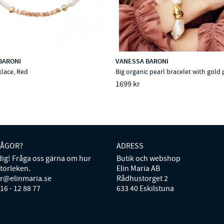
BARONI
VANESSA BARONI
lace, Red
Big organic pearl bracelet with gold 
1699 kr
RÅGOR?
ADRESS
 dig! Fråga oss gärna om hur
Butik och webshop
storleken.
Elin Maria AB
er@elinmaria.se
Rådhustorget 2
016 - 12 88 77
633 40 Eskilstuna