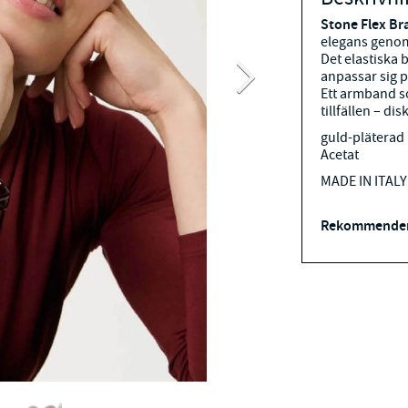
Stone Flex Br
elegans genom
Det elastiska
anpassar sig p
Ett armband so
tillfällen – disk
guld-pläterad
Acetat
MADE IN ITALY
Rekommender