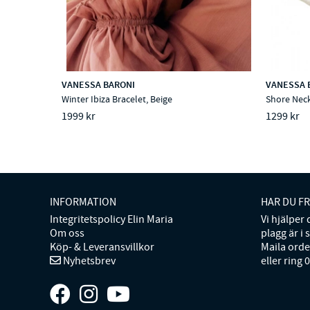
VANESSA BARONI
VANESSA 
Winter Ibiza Bracelet, Beige
Shore Neck
1999 kr
1299 kr
INFORMATION
HAR DU F
Integritetspolicy Elin Maria
Vi hjälper
Om oss
plagg är i 
Köp- & Leveransvillkor
Maila ord
Nyhetsbrev
eller ring 