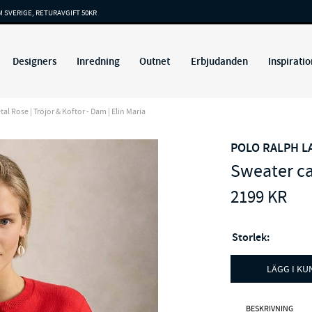
M SVERIGE, RETURAVGIFT 50KR
Designers
Inredning
Outnet
Erbjudanden
Inspiratio
 Rose | Tröjor & Koftor - Dam | Elin Maria
POLO RALPH 
Sweater ca
2199
KR
Storlek:
LÄGG I K
BESKRIVNING