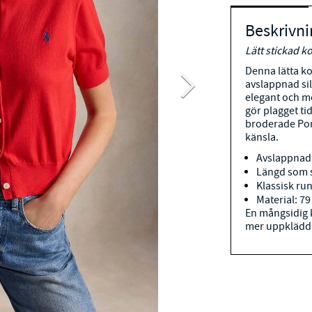
Beskrivni
Lätt stickad 
Denna lätta k
avslappnad sil
elegant och m
gör plagget ti
broderade Pon
känsla.
Avslappnad
Längd som s
Klassisk ru
Material: 7
En mångsidig k
mer uppklädd s