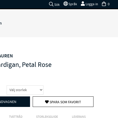
0
Språk
Logga in
Sök
n
LAUREN
rdigan, Petal Rose
UNDVAGNEN
SPARA SOM FAVORIT
TVÄTTRÅD
STORLEKSGUIDE
LEVERANS