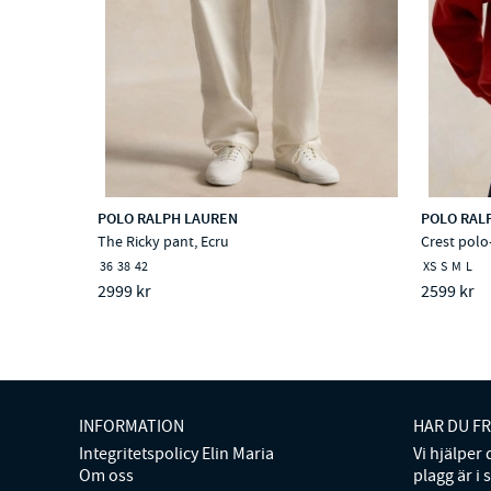
POLO RALPH LAUREN
POLO RAL
The Ricky pant, Ecru
Crest polo
36
38
42
XS
S
M
L
2999 kr
2599 kr
INFORMATION
HAR DU F
Integritetspolicy Elin Maria
Vi hjälper
Om oss
plagg är i 