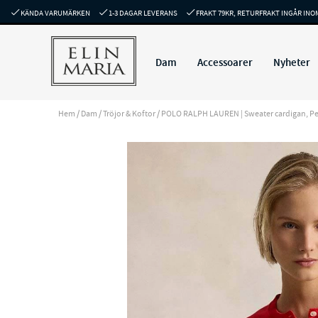
KÄNDA VARUMÄRKEN
1-3 DAGAR LEVERANS
FRAKT 79KR, RETURFRAKT INGÅR INO
Dam
Accessoarer
Nyheter
Hem
/
Dam
/
Tröjor & Koftor
/
POLO RALPH LAUREN | Sweater cardigan, Petal