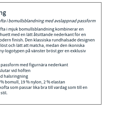
ng
kofta i bomullsblandning med avslappnad passform
ofta i mjuk bomullsblandning kombinerar en
huett med en lätt åtsittande nederkant för en
odern finish. Den klassiska rundhalsade designen
dlöst och lätt att matcha, medan den ikoniska
y-logotypen på vänster bröst ger en exklusiv
 passform med figurnära nederkant
lutar vid höften
nd halsringning
9 % bomull, 19 % nylon, 2 % elastan
ofta som passar lika bra till vardag som till en
til.