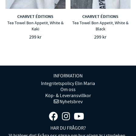
CHARVET ÉDITIONS
CHARVET ÉDITIONS
Tea Towel Bon Appetit, White &
Tea Towel Bon Appetit, White &
Kaki
Black
299 kr
299 kr
INFORMATION
Integritetspolicy Elin Maria
Om oss
Köp- & Leveransvillkor
Nyhetsbrev
HAR DU FRÅGOR?
Vi hjälper dig! Fråga oss gärna om hur plagg är i storleken.