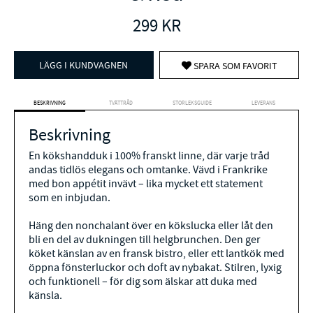
299
KR
LÄGG I KUNDVAGNEN
SPARA SOM FAVORIT
BESKRIVNING
TVÄTTRÅD
STORLEKSGUIDE
LEVERANS
Beskrivning
En kökshandduk i 100% franskt linne, där varje tråd
andas tidlös elegans och omtanke. Vävd i Frankrike
med bon appétit invävt – lika mycket ett statement
som en inbjudan.
Häng den nonchalant över en kökslucka eller låt den
bli en del av dukningen till helgbrunchen. Den ger
köket känslan av en fransk bistro, eller ett lantkök med
öppna fönsterluckor och doft av nybakat. Stilren, lyxig
och funktionell – för dig som älskar att duka med
känsla.