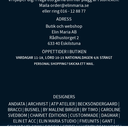
Maila order@elinmaria.se
eller ring 016 - 12 88 77
ADRESS
Butik och webshop
Elin Maria AB
Rådhustorget 2
633 40 Eskilstuna
ÖPPETTIDER I BUTIKEN
VARDAGAR 11-18, LÖRD 10-15 NATIONALDAGEN 6/6 STÄNGT
PERSONAL SHOPPING? SKICKA ETT MAIL.
DESIGNERS
ANDIATA
ARCHIVIST
ATP ATELIER
BECKSÖNDERGAARD
BRACCI
BUSNEL
BY MALENE BIRGER
BY TIMO
CAROLINE
SVEDBOM
CHARVET ÉDITIONS
CUSTOMMADE
DAGMAR
ELIN ET ACC
ELIN MARIA STUDIO
FIVEUNITS
GANT
GAUHAR HELSINKI
GOSSIA
GRIDELLI
HENRY DEAN HOME