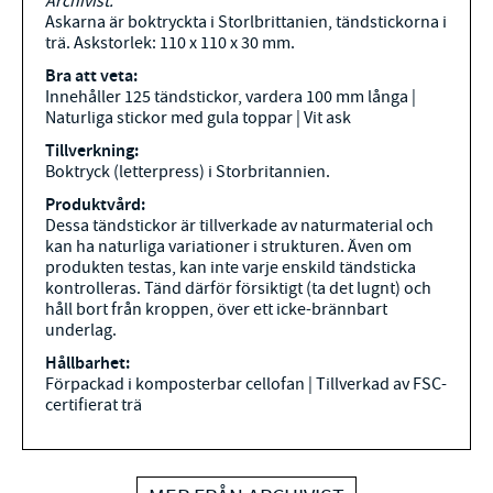
Archivist.
Askarna är boktryckta i Storlbrittanien, tändstickorna i
trä. Askstorlek: 110 x 110 x 30 mm.
Bra att veta:
Innehåller 125 tändstickor, vardera 100 mm långa |
Naturliga stickor med gula toppar | Vit ask
Tillverkning:
Boktryck (letterpress) i Storbritannien.
Produktvård:
Dessa tändstickor är tillverkade av naturmaterial och
kan ha naturliga variationer i strukturen. Även om
produkten testas, kan inte varje enskild tändsticka
kontrolleras. Tänd därför försiktigt (ta det lugnt) och
håll bort från kroppen, över ett icke-brännbart
underlag.
Hållbarhet:
Förpackad i komposterbar cellofan | Tillverkad av FSC-
certifierat trä