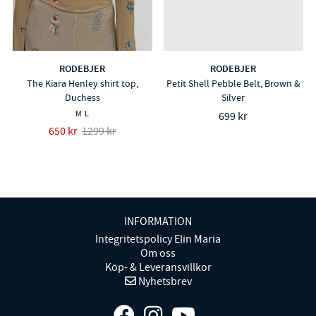
RODEBJER
RODEBJER
The Kiara Henley shirt top,
Petit Shell Pebble Belt, Brown &
Duchess
Silver
M
L
699 kr
650 kr
1299 kr
INFORMATION
Integritetspolicy Elin Maria
Om oss
Köp- & Leveransvillkor
Nyhetsbrev