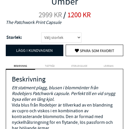
Umber
2999
KR
/
1200
KR
The Patchwork Print Capsule
Storlek:
LÄGG I KUNDVAGNEN
SPARA SOM FAVORIT
BESKRIVNING
TVÄTTRÅD
STORLEKSGUIDE
LEVERANS
Beskrivning
Ett statment plagg, blusen i blommönter från
Rodebjers Patchwork capsule. Perfekt till en vid snygg
byxa eller en lång kjol.
Vida blus från Rodebjer är tillverkad av en blandning
av cupro och viskos i en kombination av
kontrasterande blommotiv. Den är formad med
nyckelhålsringning för en flytande, lös passform och
har böljande ärmar.