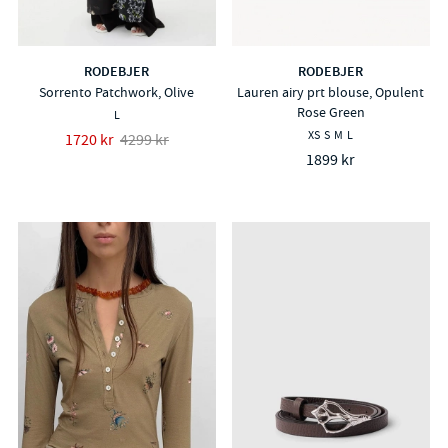
RODEBJER
RODEBJER
Sorrento Patchwork, Olive
Lauren airy prt blouse, Opulent
Rose Green
L
XS
S
M
L
1720 kr
4299 kr
1899 kr