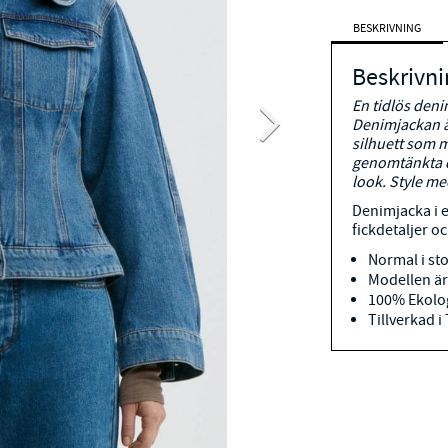
BESKRIVNING
Beskrivni
En tidlös deni
Denimjackan är
silhuett som 
genomtänkta d
look. Style me
Denimjacka i 
fickdetaljer 
Normal i st
Modellen är
100% Ekolo
Tillverkad i