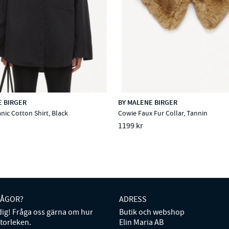
E BIRGER
BY MALENE BIRGER
nic Cotton Shirt, Black
Cowie Faux Fur Collar, Tannin
1199 kr
RÅGOR?
ADRESS
 dig! Fråga oss gärna om hur
Butik och webshop
storleken.
Elin Maria AB