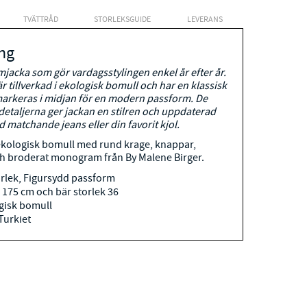
TVÄTTRÅD
STORLEKSGUIDE
LEVERANS
ng
mjacka som gör vardagsstylingen enkel år efter år.
 tillverkad i ekologisk bomull och har en klassisk
markeras i midjan för en modern passform. De
etaljerna ger jackan en stilren och uppdaterad
d matchande jeans eller din favorit kjol.
ekologisk bomull med rund krage, knappar,
och broderat monogram från By Malene Birger.
orlek, Figursydd passform
 175 cm och bär storlek 36
gisk bomull
 Turkiet