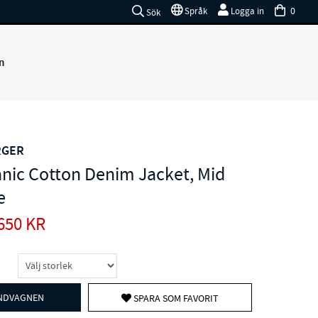
0
Språk
Logga in
Sök
n
RGER
ganic Cotton Denim Jacket, Mid
e
650
KR
UNDVAGNEN
SPARA SOM FAVORIT