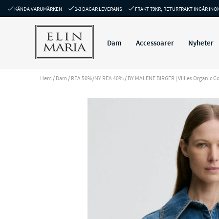
KÄNDA VARUMÄRKEN
1-3 DAGAR LEVERANS
FRAKT 79KR, RETURFRAKT INGÅR INO
Dam
Accessoarer
Nyheter
Hem
/
Dam
/
REA 50%/NY REA 40%
/
BY MALENE BIRGER | Villies Organic C