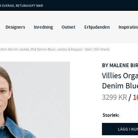
M SVERIGE, RETURAVGIFT 50KR
Designers
Inredning
Outnet
Erbjudanden
Inspiratio
otton Denim Jacket, Mid Denim Blue | Jackor & Kappor - Dam | Elin Maria
BY MALENE BI
Villies Or
Denim Blu
3299
KR
/
1
Storlek:
LÄGG I K