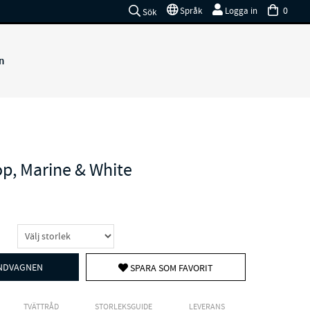
0
Språk
Logga in
Sök
n
lop, Marine & White
UNDVAGNEN
SPARA SOM FAVORIT
TVÄTTRÅD
STORLEKSGUIDE
LEVERANS