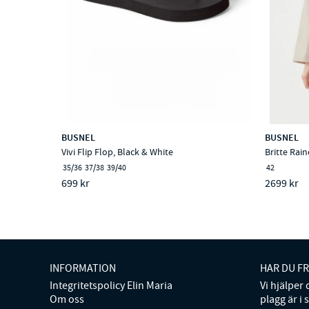
BUSNEL
BUSNEL
Vivi Flip Flop, Black & White
Britte Rain
35/36
37/38
39/40
42
699 kr
2699 kr
INFORMATION
HAR DU F
Integritetspolicy Elin Maria
Vi hjälper
Om oss
plagg är i 