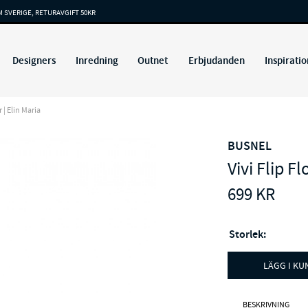
M SVERIGE, RETURAVGIFT 50KR
Designers
Inredning
Outnet
Erbjudanden
Inspiratio
 | Elin Maria
BUSNEL
Vivi Flip F
699
KR
Storlek:
LÄGG I K
BESKRIVNING