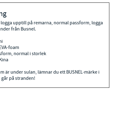
ng
 logga upptill på remarna, normal passform, logga
under från Busnel.
mi
 EVA-foam
form, normal i storlek
 Kina
m är under sulan, lämnar du ett BUSNEL-märke i
 går på stranden!