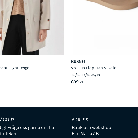
BUSNEL
coat, Light Beige
Vivi Flip Flop, Tan & Gold
35/36
37/38
39/40
699 kr
RÅGOR?
ADRESS
 dig! Fråga oss gärna om hur
Butik och webshop
storleken.
Elin Maria AB