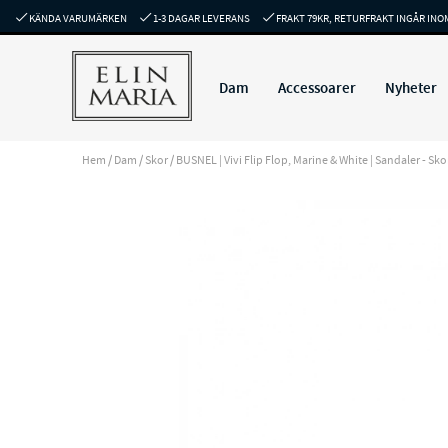
KÄNDA VARUMÄRKEN
1-3 DAGAR LEVERANS
FRAKT 79KR, RETURFRAKT INGÅR INO
Dam
Accessoarer
Nyheter
Hem
/
Dam
/
Skor
/
BUSNEL | Vivi Flip Flop, Marine & White | Sandaler - Skor