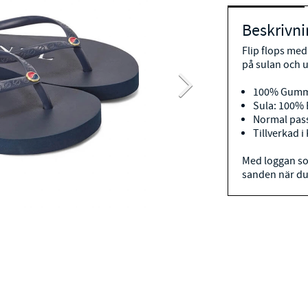
Beskrivni
Flip flops med
på sulan och 
100% Gum
Sula: 100%
Normal pass
Tillverkad i
Med loggan so
sanden när du