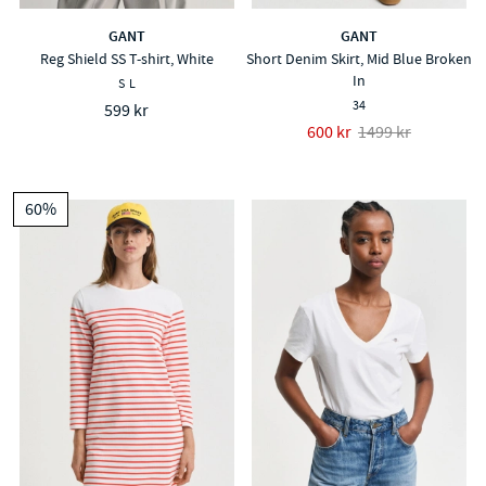
GANT
GANT
Reg Shield SS T-shirt, White
Short Denim Skirt, Mid Blue Broken
In
S
L
34
599 kr
600 kr
1499 kr
60%