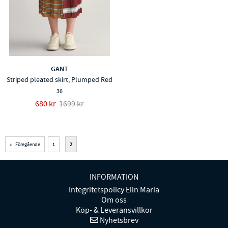
GANT
Striped pleated skirt, Plumped Red
36
680 kr
1699 kr
«
Föregående
1
2
INFORMATION
Integritetspolicy Elin Maria
Om oss
Köp- & Leveransvillkor
Nyhetsbrev