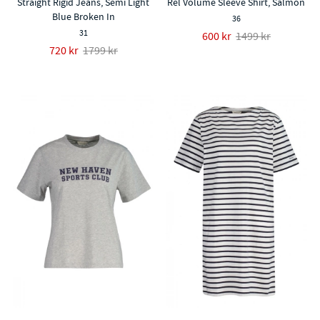
Straight Rigid Jeans, Semi Light
Rel Volume Sleeve Shirt, Salmon
Blue Broken In
36
31
600 kr
1499 kr
720 kr
1799 kr