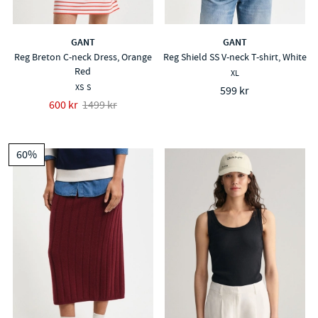
GANT
GANT
Reg Breton C-neck Dress, Orange
Reg Shield SS V-neck T-shirt, White
Red
XL
XS
S
599 kr
600 kr
1499 kr
60%