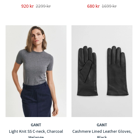
920 kr
2299 kr
680 kr
1699 kr
GANT
GANT
Light Knit SS C-neck, Charcoal
Cashmere Lined Leather Gloves,
Melange
Black