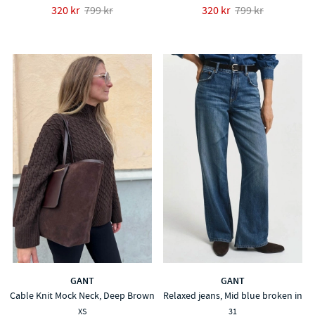
320 kr
799 kr
320 kr
799 kr
GANT
GANT
Cable Knit Mock Neck, Deep Brown
Relaxed jeans, Mid blue broken in
XS
31