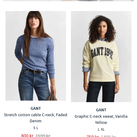
GANT
GANT
Stretch cotton cable C-neck, Faded
Graphic C-neck sweat, Vanilla
Denim
Yellow
S
L
L
XL
800 kr
1599 kr
750 kr
1499 kr