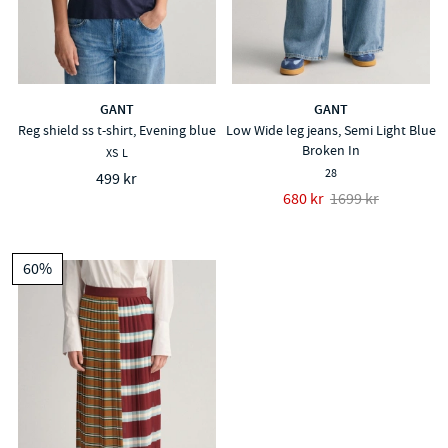
GANT
GANT
Reg shield ss t-shirt, Evening blue
Low Wide leg jeans, Semi Light Blue
Broken In
XS
L
28
499 kr
680 kr
1699 kr
60%