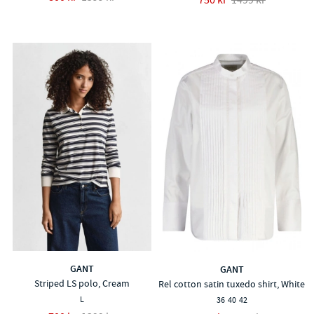
GANT
GANT
Striped LS polo, Cream
Rel cotton satin tuxedo shirt, White
L
36
40
42