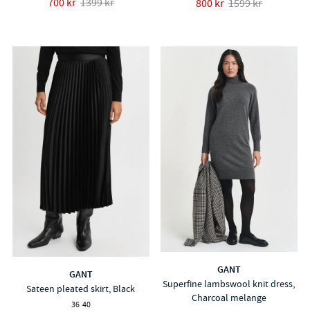
700 kr
1399 kr
800 kr
1599 kr
GANT
GANT
Superfine lambswool knit dress,
Sateen pleated skirt, Black
Charcoal melange
36
40