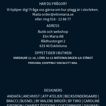
HAR DU FRÅGOR?
Vi hjälper dig! Fråga oss gärna om hur plagg är i storleken.
Maila order@elinmaria.se
eller ring 016 - 12 88 77
ADRESS
Butik och webshop
Elin Maria AB
Rådhustorget 2
633 40 Eskilstuna
ÖPPETTIDER I BUTIKEN
VARDAGAR 11-18, LÖRD 10-15 NATIONALDAGEN 6/6 STÄNGT
PERSONAL SHOPPING? SKICKA ETT MAIL.
DESIGNERS
ANDIATA
ARCHIVIST
ATP ATELIER
BECKSÖNDERGAARD
BRACCI
BUSNEL
BY MALENE BIRGER
BY TIMO
CAROLINE
SVEDBOM
CHARVET ÉDITIONS
CUSTOMMADE
DAGMAR