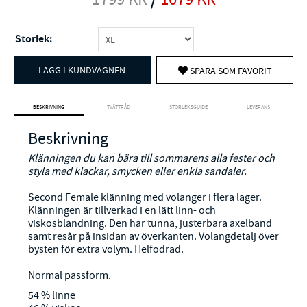
Storlek:
LÄGG I KUNDVAGNEN
SPARA SOM FAVORIT
BESKRIVNING
TVÄTTRÅD
STORLEKSGUIDE
LEVERANS
Beskrivning
Klänningen du kan bära till sommarens alla fester och
styla med klackar, smycken eller enkla sandaler.
Second Female klänning med volanger i flera lager.
Klänningen är tillverkad i en lätt linn- och
viskosblandning. Den har tunna, justerbara axelband
samt resår på insidan av överkanten. Volangdetalj över
bysten för extra volym. Helfodrad.
Normal passform.
54 % linne