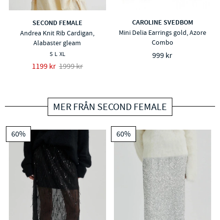
CAROLINE SVEDBOM
SECOND FEMALE
Mini Delia Earrings gold, Azore
Andrea Knit Rib Cardigan,
Combo
Alabaster gleam
S
L
XL
999 kr
1199 kr
1999 kr
MER FRÅN SECOND FEMALE
60%
60%