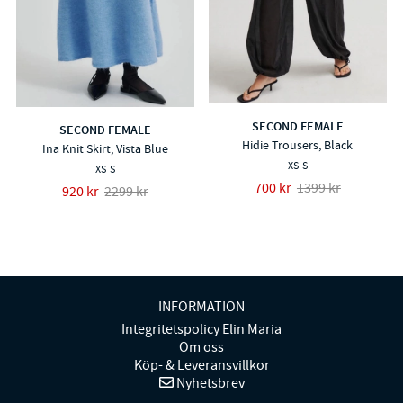
SECOND FEMALE
SECOND FEMALE
Hidie Trousers, Black
Ina Knit Skirt, Vista Blue
XS
S
XS
S
700 kr
1399 kr
920 kr
2299 kr
INFORMATION
Integritetspolicy Elin Maria
Om oss
Köp- & Leveransvillkor
Nyhetsbrev