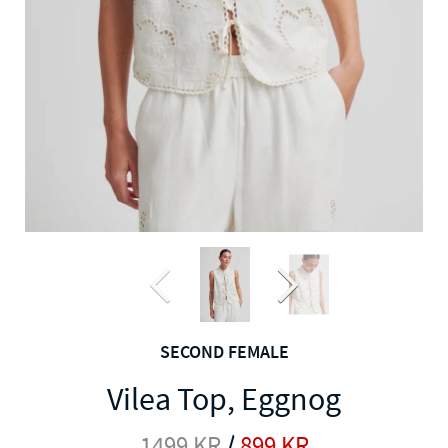
SECOND FEMALE
Vilea Top, Eggnog
1499
KR
/
899
KR