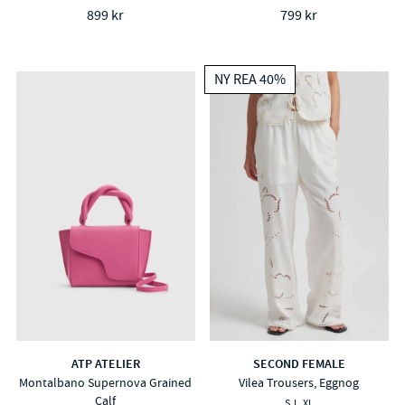
899 kr
799 kr
NY REA 40%
ATP ATELIER
SECOND FEMALE
Montalbano Supernova Grained
Vilea Trousers, Eggnog
Calf
S
L
XL