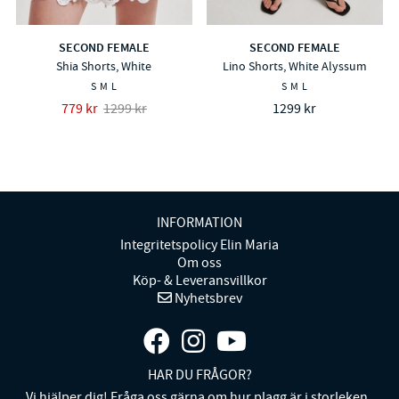
SECOND FEMALE
SECOND FEMALE
Shia Shorts, White
Lino Shorts, White Alyssum
S
M
L
S
M
L
779 kr
1299 kr
1299 kr
INFORMATION
Integritetspolicy Elin Maria
Om oss
Köp- & Leveransvillkor
Nyhetsbrev
HAR DU FRÅGOR?
Vi hjälper dig! Fråga oss gärna om hur plagg är i storleken.