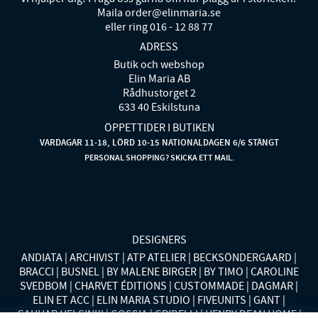
Maila order@elinmaria.se
eller ring 016 - 12 88 77
ADRESS
Butik och webshop
Elin Maria AB
Rådhustorget 2
633 40 Eskilstuna
ÖPPETTIDER I BUTIKEN
VARDAGAR 11-18, LÖRD 10-15 NATIONALDAGEN 6/6 STÄNGT
PERSONAL SHOPPING? SKICKA ETT MAIL.
DESIGNERS
ANDIATA
ARCHIVIST
ATP ATELIER
BECKSÖNDERGAARD
BRACCI
BUSNEL
BY MALENE BIRGER
BY TIMO
CAROLINE
SVEDBOM
CHARVET ÉDITIONS
CUSTOMMADE
DAGMAR
ELIN ET ACC
ELIN MARIA STUDIO
FIVEUNITS
GANT
GAUHAR HELSINKI
GOSSIA
GRIDELLI
HENRY DEAN HOME