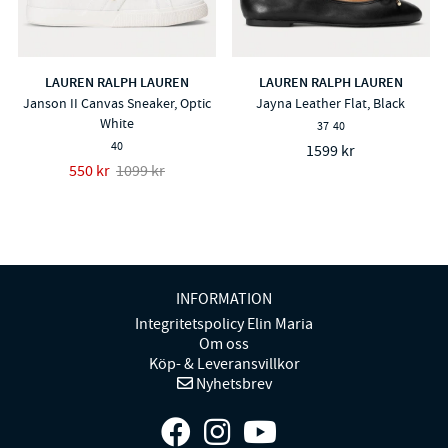
LAUREN RALPH LAUREN
LAUREN RALPH LAUREN
Janson II Canvas Sneaker, Optic
Jayna Leather Flat, Black
White
37
40
40
1599 kr
550 kr
1099 kr
INFORMATION
Integritetspolicy Elin Maria
Om oss
Köp- & Leveransvillkor
Nyhetsbrev