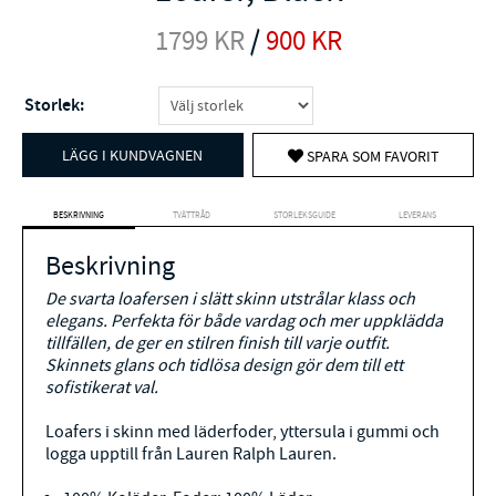
1799
KR
/
900
KR
Storlek:
LÄGG I KUNDVAGNEN
SPARA SOM FAVORIT
BESKRIVNING
TVÄTTRÅD
STORLEKSGUIDE
LEVERANS
Beskrivning
De svarta loafersen i slätt skinn utstrålar klass och
elegans. Perfekta för både vardag och mer uppklädda
tillfällen, de ger en stilren finish till varje outfit.
Skinnets glans och tidlösa design gör dem till ett
sofistikerat val.
Loafers i skinn med läderfoder, yttersula i gummi och
logga upptill från Lauren Ralph Lauren.