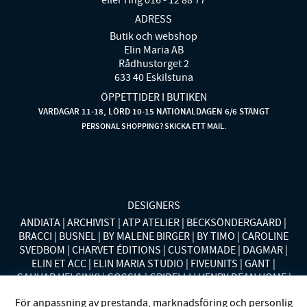
ADRESS
Butik och webshop
Elin Maria AB
Rådhustorget 2
633 40 Eskilstuna
ÖPPETTIDER I BUTIKEN
VARDAGAR 11-18, LÖRD 10-15 NATIONALDAGEN 6/6 STÄNGT
PERSONAL SHOPPING? SKICKA ETT MAIL.
DESIGNERS
ANDIATA
ARCHIVIST
ATP ATELIER
BECKSÖNDERGAARD
BRACCI
BUSNEL
BY MALENE BIRGER
BY TIMO
CAROLINE
SVEDBOM
CHARVET ÉDITIONS
CUSTOMMADE
DAGMAR
ELIN ET ACC
ELIN MARIA STUDIO
FIVEUNITS
GANT
GAUHAR HELSINKI
GOSSIA
GRIDELLI
HENRY DEAN HOME
HOLLIES STOCKHOLM
LAUREN RALPH LAUREN
MALINA
För anpassning av prestanda, marknadsföring och personlig
MISSONI HOME
MONO
MORENO CALIFORNIA
MOS MOSH