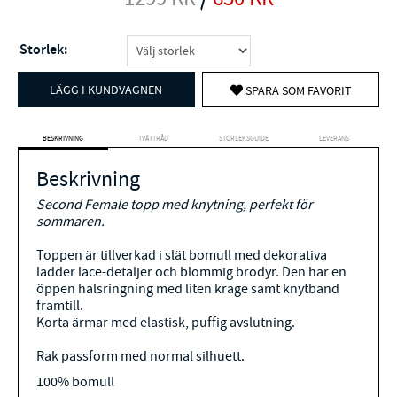
Storlek:
LÄGG I KUNDVAGNEN
SPARA SOM FAVORIT
BESKRIVNING
TVÄTTRÅD
STORLEKSGUIDE
LEVERANS
Beskrivning
Second Female topp med knytning, perfekt för
sommaren.
Toppen är tillverkad i slät bomull med dekorativa
ladder lace-detaljer och blommig brodyr. Den har en
öppen halsringning med liten krage samt knytband
framtill.
Korta ärmar med elastisk, puffig avslutning.
Rak passform med normal silhuett.
100% bomull