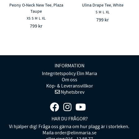
Peony O-Neck New Tee, Plaza
Ulina Drape Tee, White
Taupe
S
M
L
XL
XS
S
M
L
XL
799 kr
799 kr
INFORMATION
Integritetspolicy Elin Maria
Om oss
Köp- & Leveransvillkor
Nyhetsbrev
HAR DU FRÅGOR?
Vi hjälper dig! Fråga oss gärna om hur plagg är i storleken.
Maila order@elinmaria.se
eller ring 016 - 12 88 77