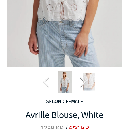
SECOND FEMALE
Avrille Blouse, White
1299
KR
/
650
KR