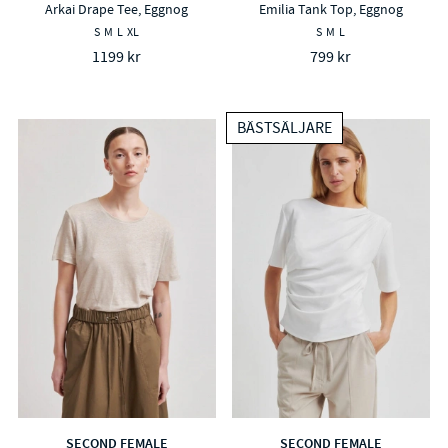
Arkai Drape Tee, Eggnog
Emilia Tank Top, Eggnog
S
M
L
XL
S
M
L
1199 kr
799 kr
BÄSTSÄLJARE
SECOND FEMALE
SECOND FEMALE