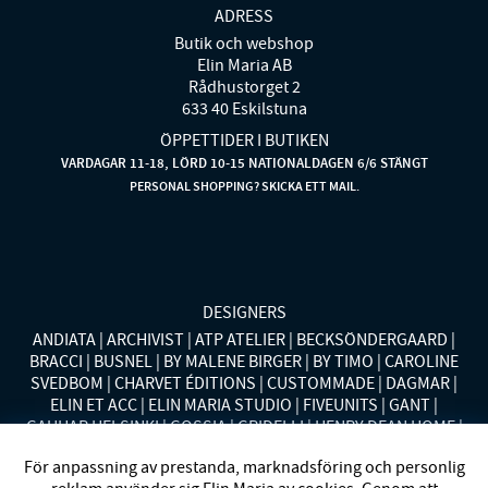
ADRESS
Butik och webshop
Elin Maria AB
Rådhustorget 2
633 40 Eskilstuna
ÖPPETTIDER I BUTIKEN
VARDAGAR 11-18, LÖRD 10-15 NATIONALDAGEN 6/6 STÄNGT
PERSONAL SHOPPING? SKICKA ETT MAIL.
DESIGNERS
ANDIATA
ARCHIVIST
ATP ATELIER
BECKSÖNDERGAARD
BRACCI
BUSNEL
BY MALENE BIRGER
BY TIMO
CAROLINE
SVEDBOM
CHARVET ÉDITIONS
CUSTOMMADE
DAGMAR
ELIN ET ACC
ELIN MARIA STUDIO
FIVEUNITS
GANT
GAUHAR HELSINKI
GOSSIA
GRIDELLI
HENRY DEAN HOME
HOLLIES STOCKHOLM
LAUREN RALPH LAUREN
MALINA
För anpassning av prestanda, marknadsföring och personlig
MISSONI HOME
MONO
MORENO CALIFORNIA
MOS MOSH