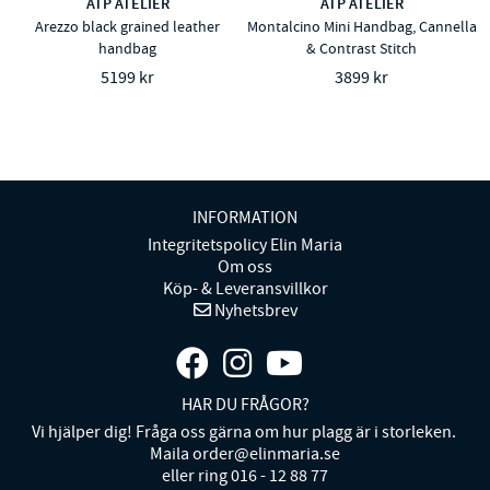
ATP ATELIER
ATP ATELIER
Arezzo black grained leather
Montalcino Mini Handbag, Cannella
handbag
& Contrast Stitch
5199 kr
3899 kr
INFORMATION
Integritetspolicy Elin Maria
Om oss
Köp- & Leveransvillkor
Nyhetsbrev
HAR DU FRÅGOR?
Vi hjälper dig! Fråga oss gärna om hur plagg är i storleken.
Maila order@elinmaria.se
eller ring 016 - 12 88 77