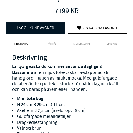
7199
KR
LÄGG I KUNDVAGNEN
SPARA SOM FAVORIT
BESKRIVNING
TVÄTTRÅD
STORLEKSGUIDE
LEVERANS
Beskrivning
En lyxig väska du kommer använda dagligen!
Bassanina
är en mjuk tote-väska i avslappnad stil,
handgjord i Italien av mjukt mocka. Med guldfärgade
detaljer är den perfekt i storlek för både dag och kväll
och kan bäras på axeln eller i handen.
Mini tote bag
H 24 cm B 29 cm D 11 cm
Axelrem: 32,5 cm (axeldrop: 19 cm)
Guldfärgade metalldetaljer
Dragkedjestängning
Valnötsbrun