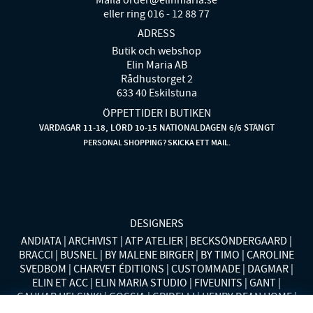
eller ring 016 - 12 88 77
ADRESS
Butik och webshop
Elin Maria AB
Rådhustorget 2
633 40 Eskilstuna
ÖPPETTIDER I BUTIKEN
VARDAGAR 11-18, LÖRD 10-15 NATIONALDAGEN 6/6 STÄNGT
PERSONAL SHOPPING? SKICKA ETT MAIL.
DESIGNERS
ANDIATA
ARCHIVIST
ATP ATELIER
BECKSÖNDERGAARD
BRACCI
BUSNEL
BY MALENE BIRGER
BY TIMO
CAROLINE
SVEDBOM
CHARVET ÉDITIONS
CUSTOMMADE
DAGMAR
ELIN ET ACC
ELIN MARIA STUDIO
FIVEUNITS
GANT
GAUHAR HELSINKI
GOSSIA
GRIDELLI
HENRY DEAN HOME
HOLLIES STOCKHOLM
LAUREN RALPH LAUREN
MALINA