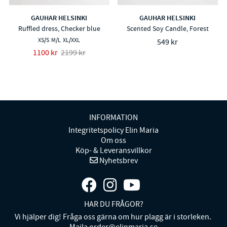
GAUHAR HELSINKI
GAUHAR HELSINKI
Ruffled dress, Checker blue
Scented Soy Candle, Forest
XS/S
M/L
XL/XXL
549 kr
1100 kr
2199 kr
INFORMATION
Integritetspolicy Elin Maria
Om oss
Köp- & Leveransvillkor
Nyhetsbrev
HAR DU FRÅGOR?
Vi hjälper dig! Fråga oss gärna om hur plagg är i storleken.
Maila order@elinmaria.se