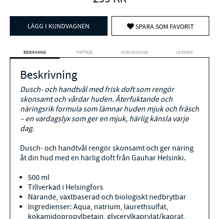
LÄGG I KUNDVAGNEN
SPARA SOM FAVORIT
BESKRIVNING
TVÄTTRÅD
STORLEKSGUIDE
LEVERANS
Beskrivning
Dusch- och handtvål med frisk doft som rengör
skonsamt och vårdar huden. Återfuktande och
näringsrik formula som lämnar huden mjuk och fräsch
– en vardagslyx som ger en mjuk, härlig känsla varje
dag.
Dusch- och handtvål rengör skonsamt och ger näring
åt din hud med en härlig doft från Gauhar Helsinki.
500 ml
Tillverkad i Helsingfors
Närande, växtbaserad och biologiskt nedbrytbar
Ingredienser: Aqua, natrium, laurethsulfat,
kokamidopropylbetain, glycerylkaprylat/kaprat,