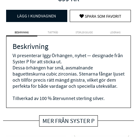
LÄGG I KUNDVAGNEN
SPARA SOM FAVORIT
BESKRIVNING
TVÄTTRÅD
STORLEKSGUIDE
LEVERANS
Beskrivning
Vi presenterar Iggy Örhängen, nyhet — designade från
Syster P för att sticka ut.
Dessa örhängen har små, avsmalnande
baguetteskurna cubic zirconias. Stenarna fångar ljuset
och tillför precis rätt mängd gnistra, vilket gör dem
perfekta för både vardagar och speciella utekvällar.
Tillverkad av 100 % återvunnet sterling silver.
MER FRÅN SYSTER P