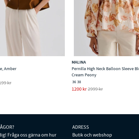
MALINA
se, Amber
Pernilla High Neck Balloon Sleeve Bl
Cream Peony
36
38
199 kr
1200 kr
2999 kr
RÅGOR?
ADRESS
 dig! Fråga oss gärna om hur
Butik och webshop