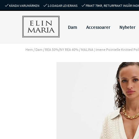
KÄNDA VARUMÄRKEN
1-3 DAGAR LEVERANS
FRAKT 79KR, RETURFRAKT INGÅR INO
Dam
Accessoarer
Nyheter
Hem
/
Dam
/
REA 50%/NY REA 40%
/
MALINA | Imene Pointelle Knitted Polo