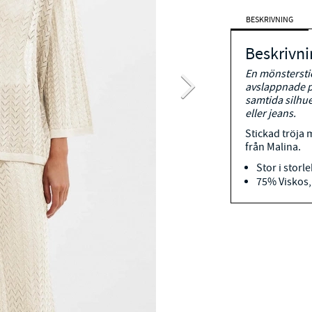
BESKRIVNING
Beskrivni
En mönstersti
avslappnade 
samtida silhue
eller jeans.
Stickad tröja 
från Malina.
Stor i stor
75% Viskos,