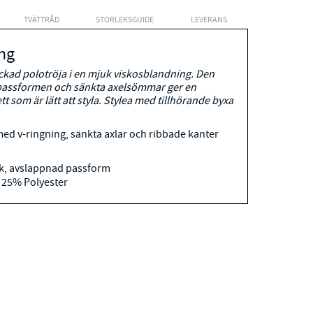
TVÄTTRÅD
STORLEKSGUIDE
LEVERANS
ng
ckad polotröja i en mjuk viskosblandning. Den
passformen och sänkta axelsömmar ger en
tt som är lätt att styla. Stylea med tillhörande byxa
med v-ringning, sänkta axlar och ribbade kanter
lek, avslappnad passform
 25% Polyester