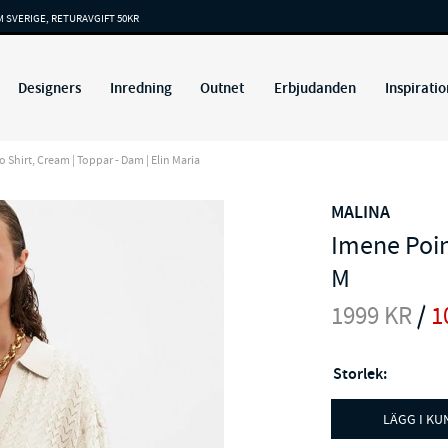
M SVERIGE, RETURAVGIFT 50KR
Designers
Inredning
Outnet
Erbjudanden
Inspiratio
 Shirt, Cream | Toppar - Dam | Elin Maria
MALINA
Imene Poin
M
1999
KR
/
1
Storlek:
LÄGG I K