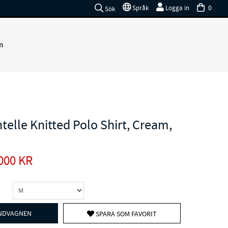
0
Språk
Logga in
Sök
n
telle Knitted Polo Shirt, Cream,
000
KR
UNDVAGNEN
SPARA SOM FAVORIT