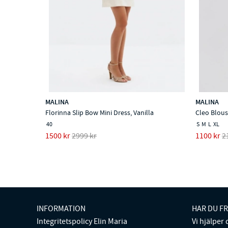
MALINA
MALINA
Florinna Slip Bow Mini Dress, Vanilla
Cleo Blou
40
S
M
L
XL
1500 kr
2999 kr
1100 kr
2
INFORMATION
HAR DU F
Integritetspolicy Elin Maria
Vi hjälper