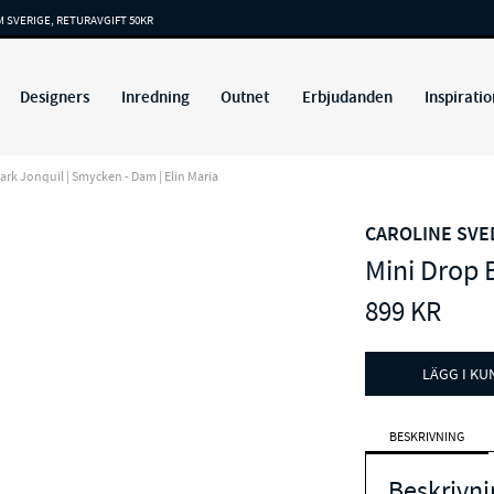
M SVERIGE, RETURAVGIFT 50KR
Designers
Inredning
Outnet
Erbjudanden
Inspiratio
rk Jonquil | Smycken - Dam | Elin Maria
CAROLINE SV
Mini Drop 
899
KR
LÄGG I K
BESKRIVNING
Beskrivni