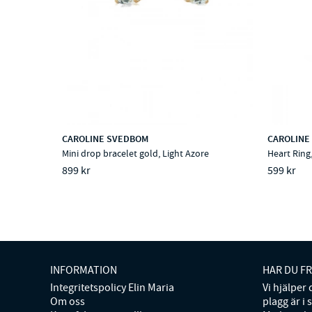
CAROLINE SVEDBOM
CAROLINE
Mini drop bracelet gold, Light Azore
Heart Ring
899 kr
599 kr
INFORMATION
HAR DU F
Integritetspolicy Elin Maria
Vi hjälper
Om oss
plagg är i 