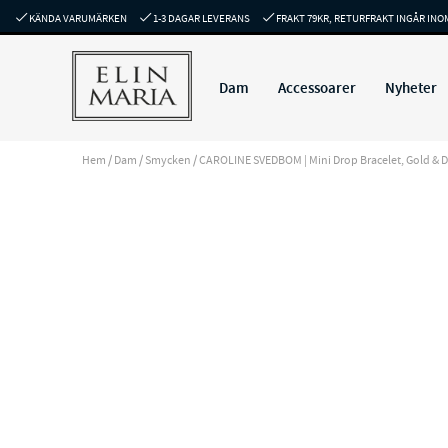
KÄNDA VARUMÄRKEN
1-3 DAGAR LEVERANS
FRAKT 79KR, RETURFRAKT INGÅR INO
Dam
Accessoarer
Nyheter
Hem
/
Dam
/
Smycken
/
CAROLINE SVEDBOM | Mini Drop Bracelet, Gold & Da