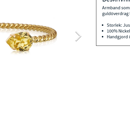
Armband som ä
guldöverdrag 
Storlek: Ju
100% Nickel
Handgjord i