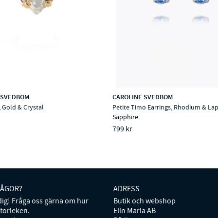
 SVEDBOM
CAROLINE SVEDBOM
, Gold & Crystal
Petite Timo Earrings, Rhodium & Lapi
Sapphire
799 kr
RÅGOR?
ADRESS
 dig! Fråga oss gärna om hur
Butik och webshop
storleken.
Elin Maria AB