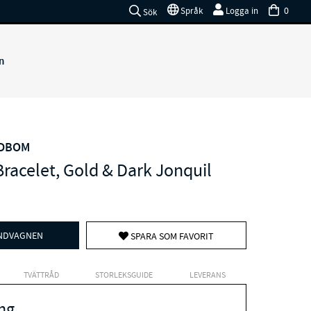
0
Språk
Logga in
Sök
n
EDBOM
Bracelet, Gold & Dark Jonquil
UNDVAGNEN
SPARA SOM FAVORIT
TVÄTTRÅD
STORLEKSGUIDE
LEVERANS
ng