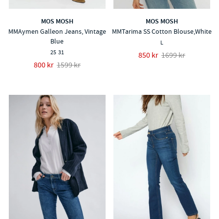
MOS MOSH
MOS MOSH
MMAymen Galleon Jeans, Vintage
MMTarima SS Cotton Blouse,White
Blue
L
25
31
850 kr
1699 kr
800 kr
1599 kr