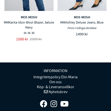
MOS MOSH
MOS MOSH
MMKarita Idun Wool Blazer, Salute
MMAshley Deluxe Jeans, Blue
Navy
Finns i många storlekar
34
36
38
1499 kr
1500 kr
2999 kr
INFORMATION
Integritetspolicy Elin Maria
Om oss
Köp- & Leveransvillkor
Nyhetsbrev