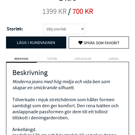
1399
KR
/
700
KR
Storlek:
LÄGG I KUNDVAGNEN
SPARA SOM FAVORIT
BESKRIVNING
TVÄTTRÅD
STORLEKSGUIDE
LEVERANS
Beskrivning
Moderna jeans med hög midja och vida ben som
skapar en smickrande silhuett.
Tillverkade i mjuk stretchdenim som håller formen
samtidigt som den ger komfort. Den rena tvätten och
avslappnade passformen gör dem till ett tidlöst
tillskott i denimgarderoben.
Ankellängd.