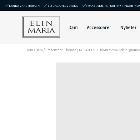
KÄNDA VARUMÄRKEN
1-3 DAGAR LEVERANS
FRAKT 79KR, RETURFRAKT INGÅR INO
Dam
Accessoarer
Nyheter
Hem
/
Dam
/
Presenter till henne
/
ATP ATELIER | Montalcino Tahini grained