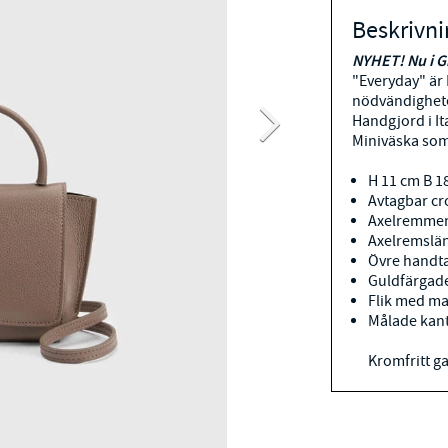
Beskrivni
NYHET! Nu i
G
"Everyday" är
nödvändighete
Handgjord i It
Miniväska som 
H 11 cm B 1
Avtagbar c
Axelremmen
Axelremslä
Övre handt
Guldfärgade
Flik med ma
Målade kant
Kromfritt ga