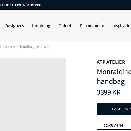
M SVERIGE, RETURAVGIFT 50KR
Designers
Inredning
Outnet
Erbjudanden
Inspiratio
 leather mini handbag | | Elin Maria
ATP ATELIER
Montalcino
handbag
3899
KR
LÄGG I K
BESKRIVNING