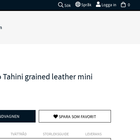
0
Språk
Logga in
Sök
n
 Tahini grained leather mini
UNDVAGNEN
SPARA SOM FAVORIT
TVÄTTRÅD
STORLEKSGUIDE
LEVERANS