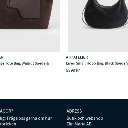
ER
ATP ATELIER
rge Tote Bag, Walnut Suede &
Liveri Small Hobo Bag, Black Suede 
5899 kr
RÅGOR?
ADRESS
 dig! Fråga oss gärna om hur
Butik och webshop
storleken.
Elin Maria AB