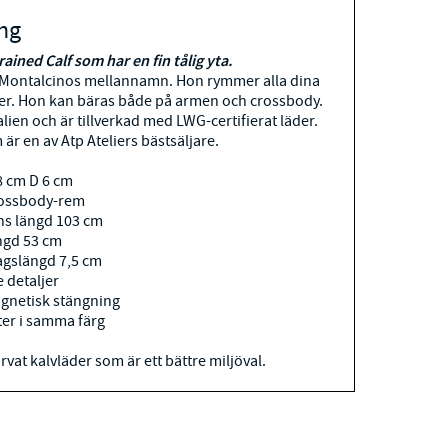
ng
rained Calf som har en fin tålig yta.
 Montalcinos mellannamn. Hon rymmer alla dina
r. Hon kan bäras både på armen och crossbody.
alien och är tillverkad med LWG-certifierat läder.
är en av Atp Ateliers bästsäljare.
8 cm D 6 cm
rossbody-rem
s längd 103 cm
ngd 53 cm
agslängd 7,5 cm
 detaljer
gnetisk stängning
er i samma färg
rvat kalvläder som är ett bättre miljöval.