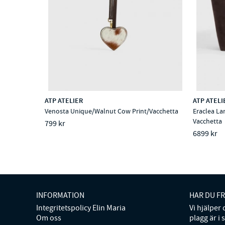
ATP ATELIER
ATP ATELI
Venosta Unique/Walnut Cow Print/Vacchetta
Eraclea La
Vacchetta
799 kr
6899 kr
INFORMATION
HAR DU F
Integritetspolicy Elin Maria
Vi hjälper
Om oss
plagg är i 