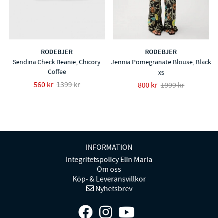
RODEBJER
RODEBJER
Sendina Check Beanie, Chicory
Jennia Pomegranate Blouse, Black
Coffee
XS
560 kr
1399 kr
800 kr
1999 kr
INFORMATION
Integritetspolicy Elin Maria
Om oss
Köp- & Leveransvillkor
Nyhetsbrev