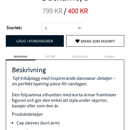
799
KR
/
400
KR
Storlek:
LÄGG I KUNDVAGNEN
SPARA SOM FAVORIT
BESKRIVNING
TVÄTTRÅD
STORLEKSGUIDE
LEVERANS
Beskrivning
Tajt trikåplagg med inspirerande danswear-detaljer –
en perfekt layering-piece för vardagen.
Den följsamma silhuetten med korta ärmar framhäver
figuren och gör den enkel att styla under skjortor,
kavajer eller som den är.
Produktdetaljer
Cap sleeves (kort ärm)