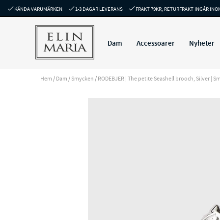
KÄNDA VARUMÄRKEN
1-3 DAGAR LEVERANS
FRAKT 79KR, RETURFRAKT INGÅR INO
Dam
Accessoarer
Nyheter
Hem
/
Dam
/
Smycken
/
RODEBJER | The petite Seashell brooch, Silver | Sm