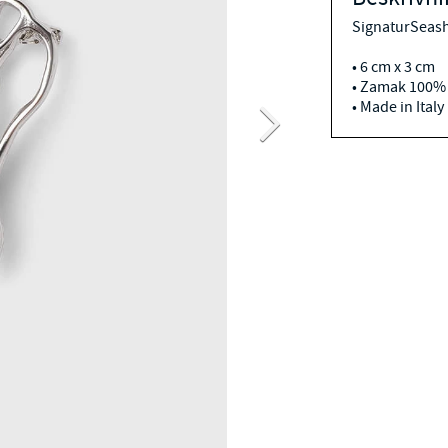
SignaturSeash
• 6 cm x 3 cm
• Zamak 100%
• Made in Italy