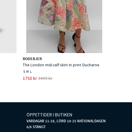
RODEBJER
The London mid-calf skirt in print Ducharne
S
M
L
1750 kr
3499 kr
ÖPPETTIDER I BUTIKEN
VARDAGAR 11-18, LÖRD 10-15 NATIONALDAGEN
6/6 STÄNGT