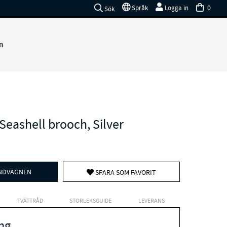
0
Språk
Logga in
Sök
n
Seashell brooch, Silver
UNDVAGNEN
SPARA SOM FAVORIT
TVÄTTRÅD
STORLEKSGUIDE
LEVERANS
ng