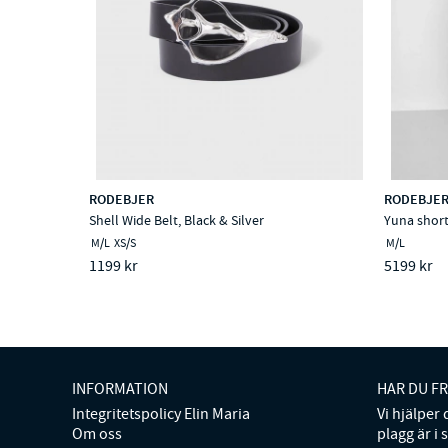
RODEBJER
RODEBJE
Shell Wide Belt, Black & Silver
Yuna short
M/L
XS/S
M/L
1199 kr
5199 kr
INFORMATION
HAR DU F
Integritetspolicy Elin Maria
Vi hjälper
Om oss
plagg är i 