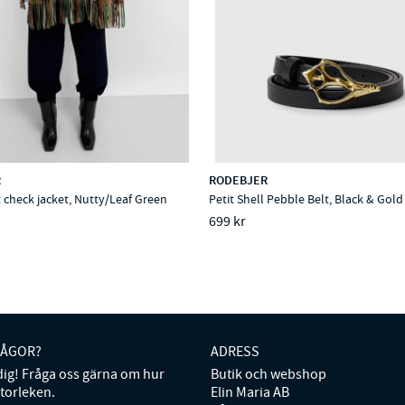
R
RODEBJER
 check jacket, Nutty/Leaf Green
Petit Shell Pebble Belt, Black & Gold
699 kr
RÅGOR?
ADRESS
 dig! Fråga oss gärna om hur
Butik och webshop
storleken.
Elin Maria AB