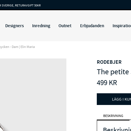
M SVERIGE, RETURAVGIFT 50KR
Designers
Inredning
Outnet
Erbjudanden
Inspiratio
ycken - Dam | Elin Maria
RODEBJER
The petite 
499
KR
LÄGG I K
BESKRIVNING
Beskrivni