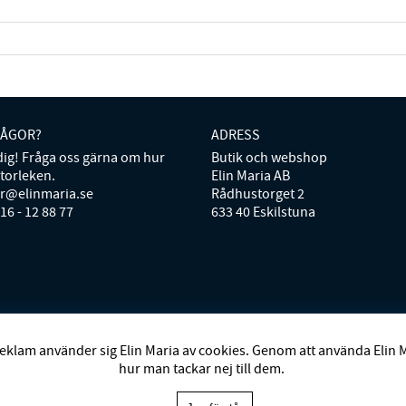
RÅGOR?
ADRESS
 dig! Fråga oss gärna om hur
Butik och webshop
storleken.
Elin Maria AB
er@elinmaria.se
Rådhustorget 2
016 - 12 88 77
633 40 Eskilstuna
D
BRACCI
BUSNEL
BY MALENE BIRGER
BY TIMO
CAROLINE SVE
eklam använder sig Elin Maria av cookies. Genom att använda Elin 
UHAR HELSINKI
GOSSIA
GRIDELLI
HENRY DEAN HOME
HOLLIE
hur man tackar nej till dem.
OSH
MRS HOSIERY
NORDAN HOME
NÜMPH
POLO RALPH LAURE
P
VANESSA BARONI
VIVEH