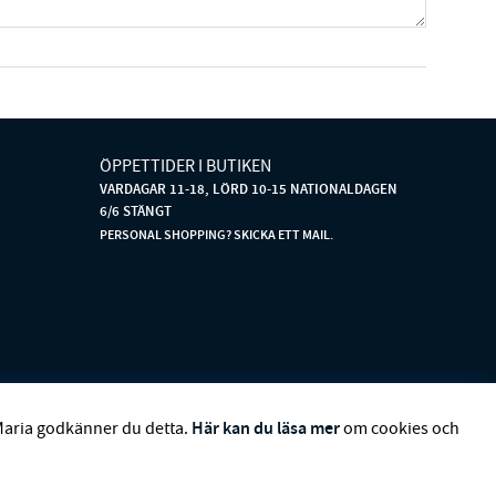
ÖPPETTIDER I BUTIKEN
VARDAGAR 11-18, LÖRD 10-15 NATIONALDAGEN
6/6 STÄNGT
PERSONAL SHOPPING? SKICKA ETT MAIL.
DBOM
CHARVET ÉDITIONS
CUSTOMMADE
DAGMAR
Här kan du läsa mer
Maria godkänner du detta.
om cookies och
S STOCKHOLM
LAUREN RALPH LAUREN
MALINA
N
RENÉE VOLTAIRE
RODEBJER
SECOND FEMALE
SIBIN