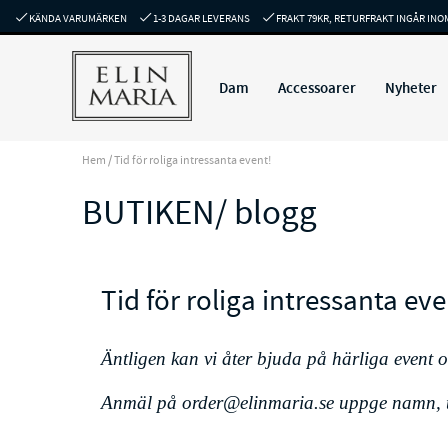
KÄNDA VARUMÄRKEN
1-3 DAGAR LEVERANS
FRAKT 79KR, RETURFRAKT INGÅR INO
Dam
Accessoarer
Nyheter
Hem
/
Tid för roliga intressanta event!
BUTIKEN/ blogg
Tid för roliga intressanta eve
Äntligen kan vi åter bjuda på härliga event o
Anmäl på
order@elinmaria.se
uppge namn, t