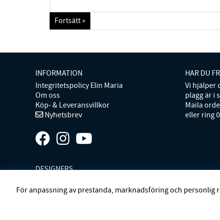
Fortsätt »
INFORMATION
HAR DU F
Integritetspolicy Elin Maria
Vi hjälper
Om oss
plagg är i 
Köp- & Leveransvillkor
Maila ord
Nyhetsbrev
eller ring 
DESIGNERS
ANDIATA
ARCHIVIST
ATP ATELIER
BECKSÖNDERGAAR
För anpassning av prestanda, marknadsföring och personlig r
ELIN ET ACC
ELIN MARIA STUDIO
FIVEUNITS
GANT
GA
MISSONI HOME
MONO
MORENO CALIFORNIA
MOS M
LINNEBJERG
STYLEIN
SWEDISH STOCKINGS
SYSTER 