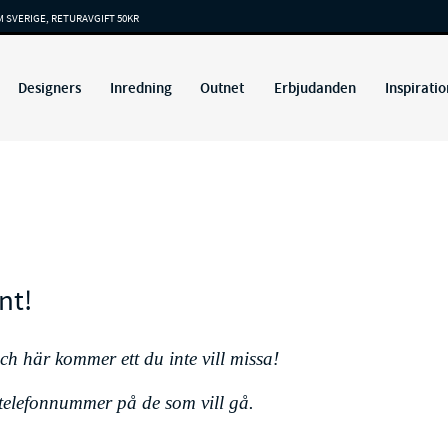
M SVERIGE, RETURAVGIFT 50KR
Designers
Inredning
Outnet
Erbjudanden
Inspiratio
nt!
ch här kommer ett du inte vill missa!
elefonnummer på de som vill gå.