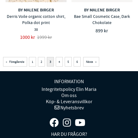
BY MALENE BIRGER
BY MALENE BIRGER
Derris Voile organic cotton shirt,
Bae Small Cosmetic Case, Dark
Polka dot print
Chokolate
38
899 kr
1000 kr
1999 kr
«
Föregående
1
2
3
4
5
6
Nästa
»
INFORMATION
Integritetspolicy Elin Maria
Om oss
Köp- & Leveransvillkor
Nyhetsbrev
HAR DU FRÅGOR?