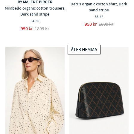
BY MALENE BIRGER
Derris organic cotton shirt, Dark
Mirabello organic cotton trousers,
sand stripe
Dark sand stripe
36
42
34
36
950 kr
1899 kr
950 kr
1899 kr
ÅTER HEMMA