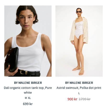
BY MALENE BIRGER
BY MALENE BIRGER
Dali organic cotton tank top, Pure
Astrid swimsuit, Polka dot print
white
L
M
XL
900 kr
1799 kr
699 kr