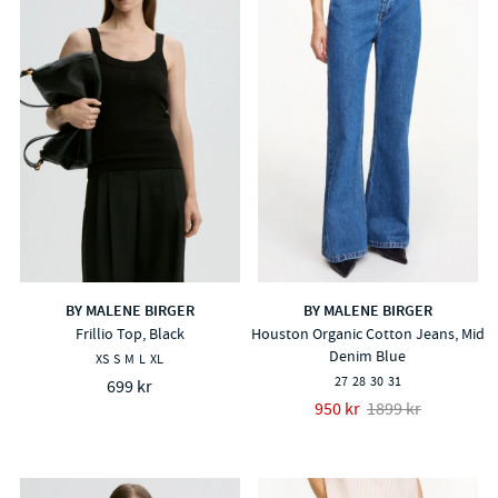
BY MALENE BIRGER
BY MALENE BIRGER
Frillio Top, Black
Houston Organic Cotton Jeans, Mid
Denim Blue
XS
S
M
L
XL
27
28
30
31
699 kr
950 kr
1899 kr