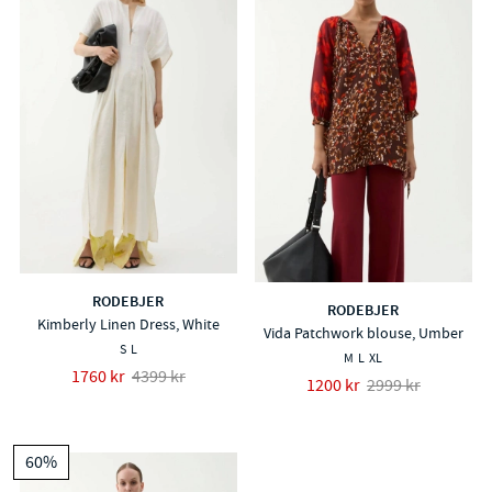
RODEBJER
RODEBJER
Kimberly Linen Dress, White
Vida Patchwork blouse, Umber
S
L
M
L
XL
1760 kr
4399 kr
1200 kr
2999 kr
60%